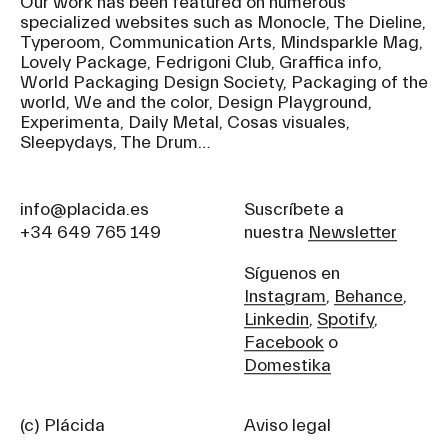
Our work has been featured on numerous
specialized websites such as Monocle, The Dieline,
Typeroom, Communication Arts, Mindsparkle Mag,
Lovely Package, Fedrigoni Club, Graffica info,
World Packaging Design Society, Packaging of the
world, We and the color, Design Playground,
Experimenta, Daily Metal, Cosas visuales,
Sleepydays, The Drum…
info@placida.es
Suscríbete a
+34 649 765 149
nuestra
Newsletter
Síguenos en
Instagram
,
Behance
,
Linkedin
,
Spotify
,
Facebook
o
Domestika
(c) Plácida
Aviso legal